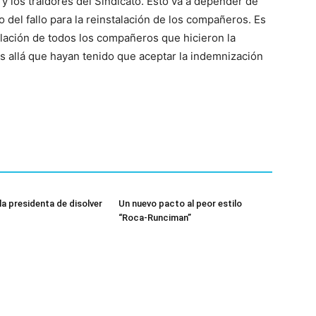
 y los traidores del Sindicato. Esto va a depender de
 del fallo para la reinstalación de los compañeros. Es
alación de todos los compañeros que hicieron la
ás allá que hayan tenido que aceptar la indemnización
la presidenta de disolver
Un nuevo pacto al peor estilo
“Roca-Runciman”