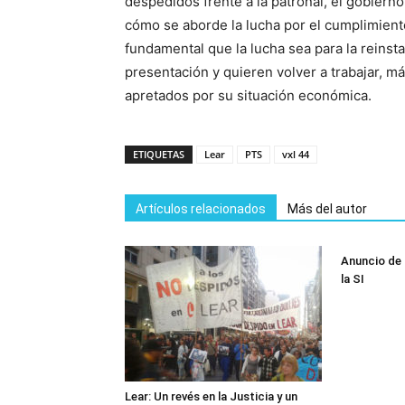
despedidos frente a la patronal, el gobierno
cómo se aborde la lucha por el cumplimiento
fundamental que la lucha sea para la reinst
presentación y quieren volver a trabajar, m
apretados por su situación económica.
ETIQUETAS
Lear
PTS
vxl 44
Artículos relacionados
Más del autor
Anuncio de 
la SI
Lear: Un revés en la Justicia y un