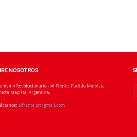
BRE NOSOTROS
S
nismo Revolucionario - Al Frente, Partido Marxista
nista Maoísta, Argentina.
áctanos:
alfrente.cr@gmail.com