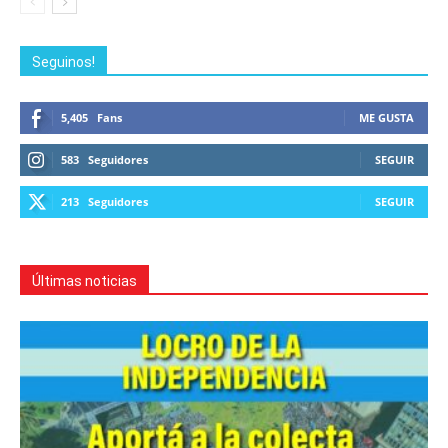
Seguinos!
5,405
Fans
ME GUSTA
583
Seguidores
SEGUIR
213
Seguidores
SEGUIR
Últimas noticias