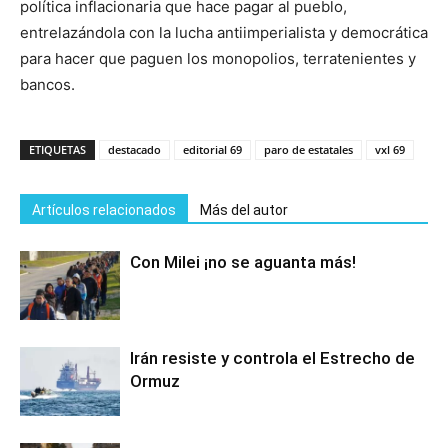
política inflacionaria que hace pagar al pueblo,
entrelazándola con la lucha antiimperialista y democrática
para hacer que paguen los monopolios, terratenientes y
bancos.
ETIQUETAS
destacado
editorial 69
paro de estatales
vxl 69
Artículos relacionados
Más del autor
Con Milei ¡no se aguanta más!
Irán resiste y controla el Estrecho de
Ormuz