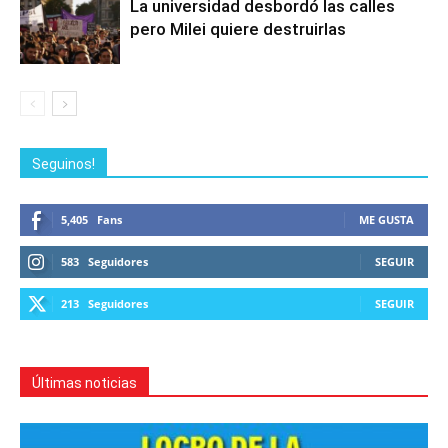
La universidad desbordó las calles
pero Milei quiere destruirlas
Seguinos!
5,405
Fans
ME GUSTA
583
Seguidores
SEGUIR
213
Seguidores
SEGUIR
Últimas noticias