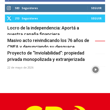
583
Seguidores
SEGUIR
213
Seguidores
SEGUIR
Locro de la independencia: Aportá a
nuestra capaña financiera
Últimas noticias
Masivo acto reivindicando los 76 años de
5 de julio de 2026
CNEA y denunciando su desguace
Proyecto de “Inviolabilidad”: propiedad
2 de junio de 2026
privada monopolizada y extranjerizada
22 de mayo de 2026