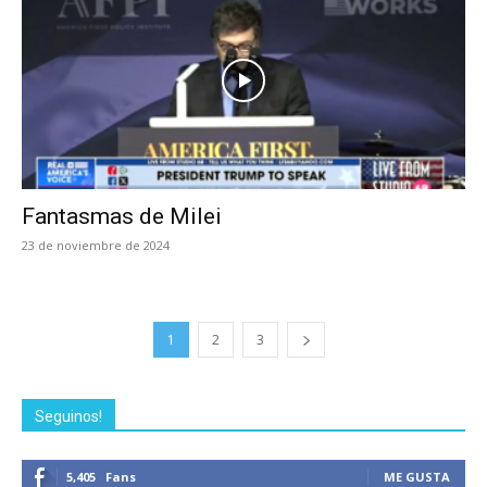
Fantasmas de Milei
23 de noviembre de 2024
1
2
3
Seguinos!
5,405
Fans
ME GUSTA