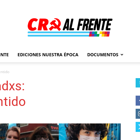
ENTE
EDICIONES NUESTRA ÉPOCA
DOCUMENTOS
Al
ntido
dxs:
ntido
Frente
–