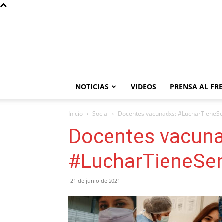
NOTICIAS
VIDEOS
PRENSA AL FR
Inicio
Social
Docentes vacunadxs: #LucharTieneSe
Docentes vacuna
#LucharTieneSe
21 de junio de 2021