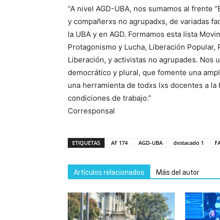
“A nivel AGD-UBA, nos sumamos al frente “
y compañerxs no agrupadxs, de variadas fac
la UBA y en AGD. Formamos esta lista Movimi
Protagonismo y Lucha, Liberación Popular, P
Liberación, y activistas no agrupades. Nos 
democrático y plural, que fomente una ampl
una herramienta de todxs lxs docentes a la 
condiciones de trabajo.”
Corresponsal
ETIQUETAS
AF 174
AGD-UBA
destacado 1
F
Artículos relacionados
Más del autor