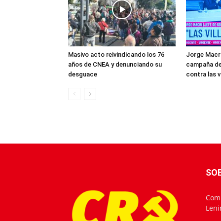
Masivo acto reivindicando los 76
Jorge Macri
años de CNEA y denunciando su
campaña de 
desguace
contra las v
SO
Comu
Leni