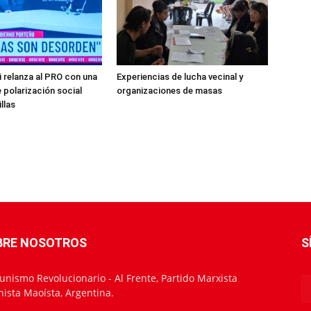
 relanza al PRO con una
Experiencias de lucha vecinal y
polarización social
organizaciones de masas
illas
BRE NOSOTROS
S
nismo Revolucionario - Al Frente, Partido Marxista
nista Maoísta, Argentina.