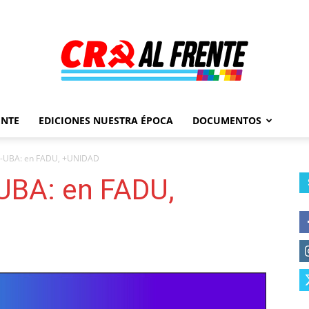
ENTE
EDICIONES NUESTRA ÉPOCA
DOCUMENTOS
Al
D-UBA: en FADU, +UNIDAD
UBA: en FADU,
Frente
–