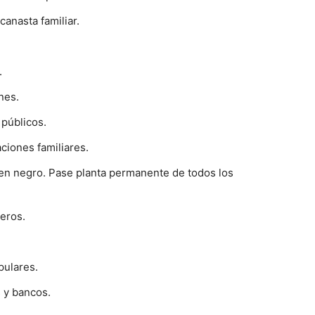
canasta familiar.
.
nes.
 públicos.
ciones familiares.
jo en negro. Pase planta permanente de todos los
reros.
pulares.
 y bancos.