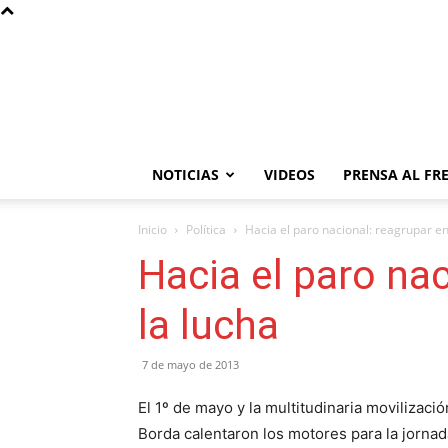
NOTICIAS
VIDEOS
PRENSA AL FR
Inicio
Política
Hacia el paro nacional: reagrupar en
Hacia el paro nac
la lucha
7 de mayo de 2013
El 1º de mayo y la multitudinaria movilizaci
Borda calentaron los motores para la jornada