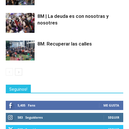
8M | La deuda es con nosotras y
nosotres
8M: Recuperar las calles
Seguinos!
5,405
Fans
ME GUSTA
583
Seguidores
SEGUIR