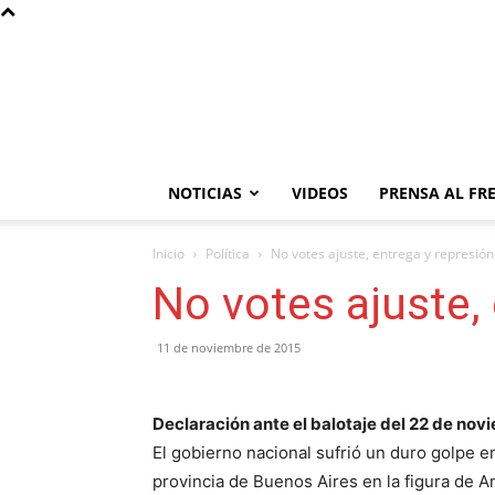
NOTICIAS
VIDEOS
PRENSA AL FR
Inicio
Política
No votes ajuste, entrega y represión
No votes ajuste,
11 de noviembre de 2015
Declaración ante el balotaje del 22 de nov
El gobierno nacional sufrió un duro golpe e
provincia de Buenos Aires en la figura de A