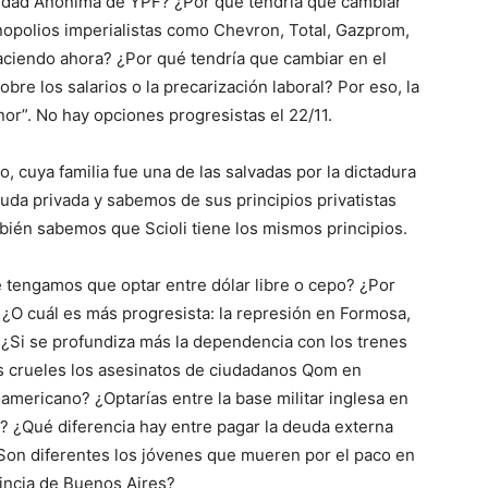
iedad Anónima de YPF? ¿Por qué tendría que cambiar
opolios imperialistas como Chevron, Total, Gazprom,
aciendo ahora? ¿Por qué tendría que cambiar en el
bre los salarios o la precarización laboral? Por eso, la
nor”. No hay opciones progresistas el 22/11.
cuya familia fue una de las salvadas por la dictadura
euda privada y sabemos de sus principios privatistas
bién sabemos que Scioli tiene los mismos principios.
e tengamos que optar entre dólar libre o cepo? ¿Por
? ¿O cuál es más progresista: la represión en Formosa,
¿Si se profundiza más la dependencia con los trenes
 crueles los asesinatos de ciudadanos Qom en
mericano? ¿Optarías entre la base militar inglesa en
n? ¿Qué diferencia hay entre pagar la deuda externa
on diferentes los jóvenes que mueren por el paco en
vincia de Buenos Aires?