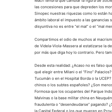
Macri tendría que cambiar la figura de Soc
las concesiones para que depreden los mon
Sinopec nuestras riquezas como lo están h
ámbito laboral el impuesto a las ganancias so
disyuntiva no es entre “el mal” o el “mal me
Compartimos el odio de muchos al macrismo, 
de Videla-Viola-Massera al estatizarse la d
por más que diga hoy lo contrario. Pero tam
Desde esta realidad: ¿Acaso no es falso qu
qué elegir entre Milani o el “Fino” Palacios
Tucumán o en el Hospital Borda o la UCEP? 
chinos o los subtes españoles? ¿Son menos
Formosa que los ocupantes del Parque Indoa
Malvinas o la base militar china en Neuqué
fraudulenta o “desendeudarse” pagando? ¿S
la Capital Federal o los que mueren en Pro