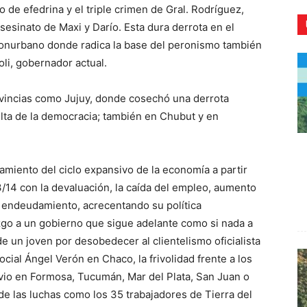
o de efedrina y el triple crimen de Gral. Rodríguez,
esinato de Maxi y Darío. Esta dura derrota en el
el conurbano donde radica la base del peronismo también
oli, gobernador actual.
CR
rovincias como Jujuy, donde cosechó una derrota
elta de la democracia; también en Chubut y en
amiento del ciclo expansivo de la economía a partir
/14 con la devaluación, la caída del empleo, aumento
l endeudamiento, acrecentando su política
azgo a un gobierno que sigue adelante como si nada a
e un joven por desobedecer al clientelismo oficialista
social Ángel Verón en Chaco, la frivolidad frente a los
vio en Formosa, Tucumán, Mar del Plata, San Juan o
 de las luchas como los 35 trabajadores de Tierra del