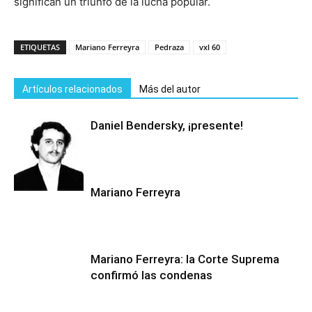
significan un triunfo de la lucha popular.
ETIQUETAS
Mariano Ferreyra
Pedraza
vxl 60
Artículos relacionados
Más del autor
Daniel Bendersky, ¡presente!
Mariano Ferreyra
Mariano Ferreyra: la Corte Suprema
confirmó las condenas