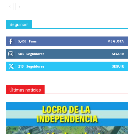
Seguinos!
5,405
Fans
ME GUSTA
583
Seguidores
SEGUIR
213
Seguidores
SEGUIR
Últimas noticias