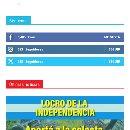
Seguinos!
5,405
Fans
ME GUSTA
583
Seguidores
SEGUIR
213
Seguidores
SEGUIR
Últimas noticias