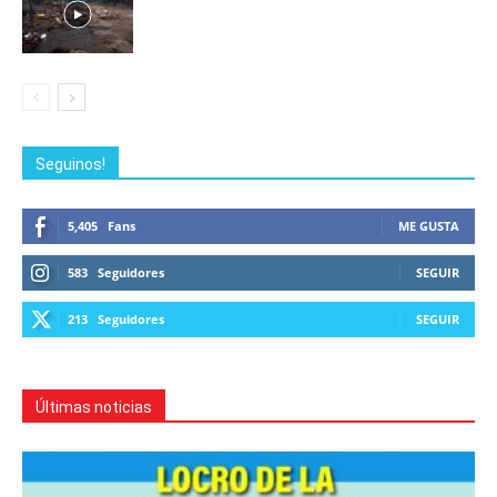
Seguinos!
5,405
Fans
ME GUSTA
583
Seguidores
SEGUIR
213
Seguidores
SEGUIR
Últimas noticias