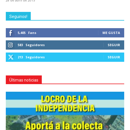
28 de abril de 2015
Seguinos!
5,405
Fans
ME GUSTA
583
Seguidores
SEGUIR
213
Seguidores
SEGUIR
Últimas noticias