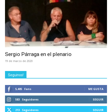
Sergio Párraga en el plenario
19 de marzo de 2020
Seguinos!
5,405
Fans
ME GUSTA
583
Seguidores
SEGUIR
213
Seguidores
SEGUIR