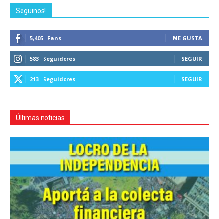
Seguinos!
5,405
Fans
ME GUSTA
583
Seguidores
SEGUIR
213
Seguidores
SEGUIR
Últimas noticias