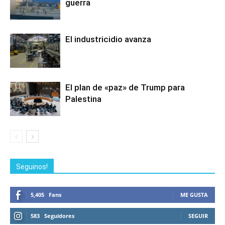
guerra
El industricidio avanza
El plan de «paz» de Trump para
Palestina
Seguinos!
5,405
Fans
ME GUSTA
583
Seguidores
SEGUIR