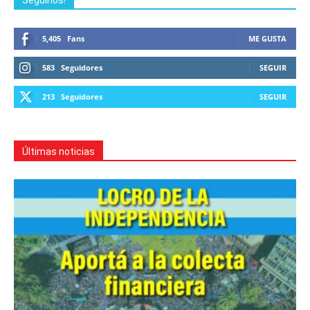
Seguinos!
5,405
Fans
ME GUSTA
583
Seguidores
SEGUIR
213
Seguidores
SEGUIR
Últimas noticias