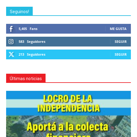
Seguinos!
5,405
Fans
ME GUSTA
583
Seguidores
SEGUIR
213
Seguidores
SEGUIR
Últimas noticias