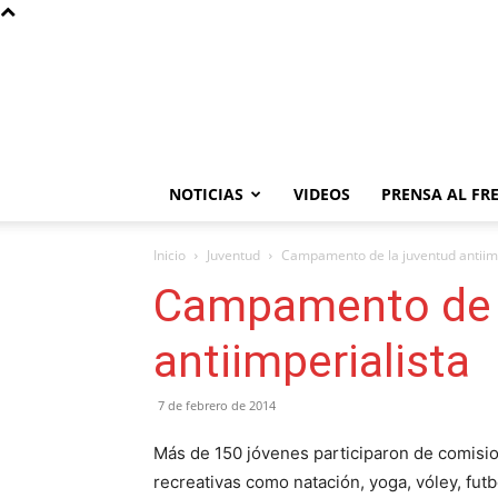
NOTICIAS
VIDEOS
PRENSA AL FR
Inicio
Juventud
Campamento de la juventud antiimp
Campamento de l
antiimperialista
7 de febrero de 2014
Más de 150 jóvenes participaron de comisio
recreativas como natación, yoga, vóley, futb