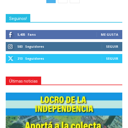
Seguinos!
5,405
Fans
ME GUSTA
583
Seguidores
SEGUIR
213
Seguidores
SEGUIR
Últimas noticias