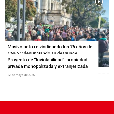
Masivo acto reivindicando los 76 años de
CNEA y denunciando su desguace
Proyecto de “Inviolabilidad”: propiedad
2 de junio de 2026
privada monopolizada y extranjerizada
22 de mayo de 2026