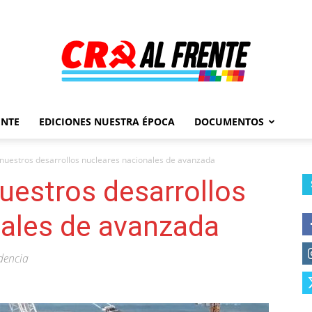
ENTE
EDICIONES NUESTRA ÉPOCA
DOCUMENTOS
Al
nuestros desarrollos nucleares nacionales de avanzada
uestros desarrollos
nales de avanzada
Frente
ndencia
–