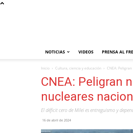
NOTICIAS
VIDEOS
PRENSA AL FR
Inicio
Cultura, ciencia y educación
CNEA: Peligran 
CNEA: Peligran n
nucleares nacio
El déficit cero de Milei es entreguismo y depe
16 de abril de 2024