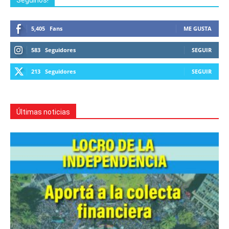
Seguinos!
5,405
Fans
ME GUSTA
583
Seguidores
SEGUIR
213
Seguidores
SEGUIR
Últimas noticias