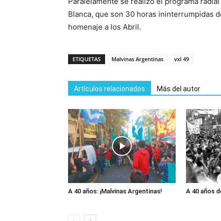
Paralelamente se realizó el programa radia
Blanca, que son 30 horas ininterrumpidas d
homenaje a los Abril.
ETIQUETAS
Malvinas Argentinas
vxl 49
Artículos relacionados
Más del autor
A 40 años: ¡Malvinas Argentinas!
A 40 años d