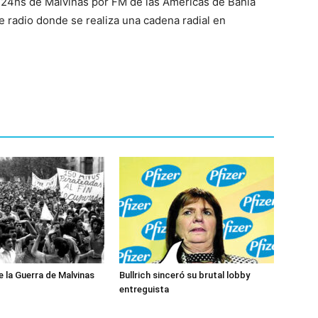
l 24hs de Malvinas por FM de las Américas de Bahía
e radio donde se realiza una cadena radial en
e la Guerra de Malvinas
Bullrich sinceró su brutal lobby
entreguista