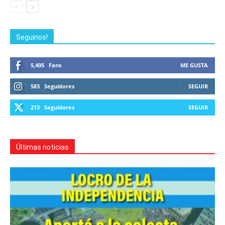
Seguinos!
5,405
Fans
ME GUSTA
583
Seguidores
SEGUIR
213
Seguidores
SEGUIR
Últimas noticias