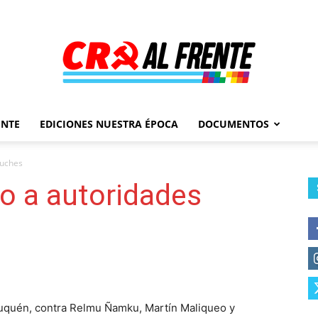
ENTE
EDICIONES NUESTRA ÉPOCA
DOCUMENTOS
Al
puches
io a autoridades
Frente
euquén, contra Relmu Ñamku, Martín Maliqueo y
–