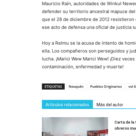
Mauricio Raín, autoridades de Winkul Newen
defender su territorio ancestral mapuce del
que el 28 de diciembre de 2012 resistieron 
ese acto de defensa una oficial de justicia s
Hoy a Relmu se la acusa de intento de homici
ella. Los compañeros son perseguidos y judi
lucha. ¡Marici Wew Marici Wew! ¡Diez veces
contaminación, enfermedad y muerte!
ETIQUETAS
Neuquén
Pueblos Originarios
vxl 6
Artículos relacionados
Más del autor
Carta de la 
obreros mu