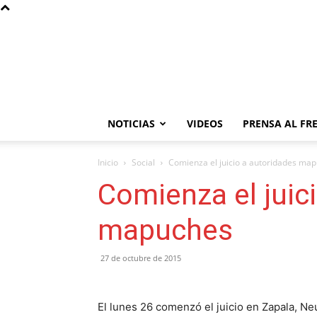
NOTICIAS
VIDEOS
PRENSA AL FR
Inicio
Social
Comienza el juicio a autoridades ma
Comienza el juic
mapuches
27 de octubre de 2015
El lunes 26 comenzó el juicio en Zapala, N