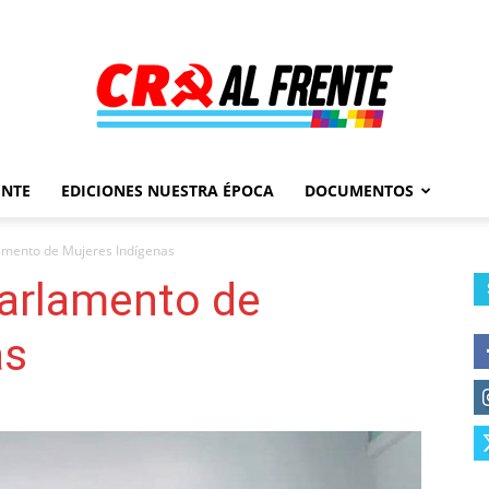
ENTE
EDICIONES NUESTRA ÉPOCA
DOCUMENTOS
Al
rlamento de Mujeres Indígenas
 Parlamento de
as
Frente
–