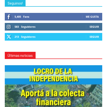
Seguinos!
5,405
Fans
ME GUSTA
583
Seguidores
SEGUIR
213
Seguidores
SEGUIR
Últimas noticias