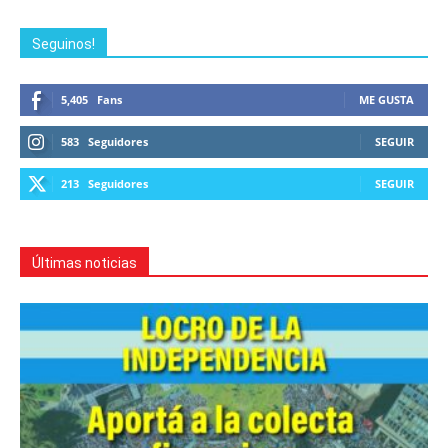
Seguinos!
5,405
Fans
ME GUSTA
583
Seguidores
SEGUIR
213
Seguidores
SEGUIR
Últimas noticias