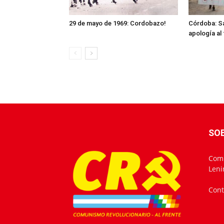
29 de mayo de 1969: Cordobazo!
Córdoba: Sa
apología al
SO
Comu
Leni
Cont