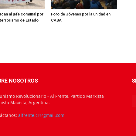
can al jefe comunal por
Foro de Jóvenes por la unidad en
 terrorismo de Estado
CABA
BRE NOSOTROS
S
nismo Revolucionario - Al Frente, Partido Marxista
nista Maoísta, Argentina.
áctanos:
alfrente.cr@gmail.com