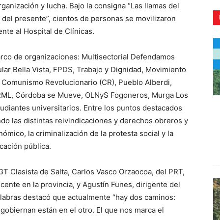
ganización y lucha. Bajo la consigna “Las llamas del
 del presente”, cientos de personas se movilizaron
nte al Hospital de Clínicas.
arco de organizaciones: Multisectorial Defendamos
CR
ular Bella Vista, FPDS, Trabajo y Dignidad, Movimiento
 Comunismo Revolucionario (CR), Pueblo Alberdi,
 PRML, Córdoba se Mueve, OLNyS Fogoneros, Murga Los
udiantes universitarios. Entre los puntos destacados
endo las distintas reivindicaciones y derechos obreros y
mico, la criminalización de la protesta social y la
cación pública.
GT Clasista de Salta, Carlos Vasco Orzaocoa, del PRT,
ocente en la provincia, y Agustín Funes, dirigente del
alabras destacó que actualmente “hay dos caminos:
gobiernan están en el otro. El que nos marca el