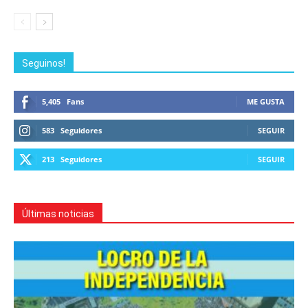
Seguinos!
5,405
Fans
ME GUSTA
583
Seguidores
SEGUIR
213
Seguidores
SEGUIR
Últimas noticias