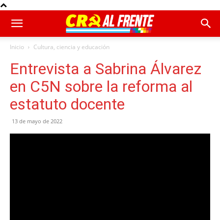
Inicio
Cultura, ciencia y educación
Entrevista a Sabrina Álvarez
en C5N sobre la reforma al
estatuto docente
13 de mayo de 2022