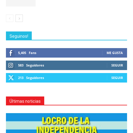
Seguinos!
5,405
Fans
ME GUSTA
583
Seguidores
SEGUIR
213
Seguidores
SEGUIR
Últimas noticias