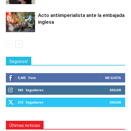
Acto antiimperialista ante la embajada
inglesa
Seguinos!
5,405
Fans
ME GUSTA
583
Seguidores
SEGUIR
213
Seguidores
SEGUIR
Últimas noticias