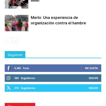
Milei
Merlo: Una experiencia de
organización contra el hambre
Seguinos!
5,405
Fans
ME GUSTA
583
Seguidores
SEGUIR
213
Seguidores
SEGUIR