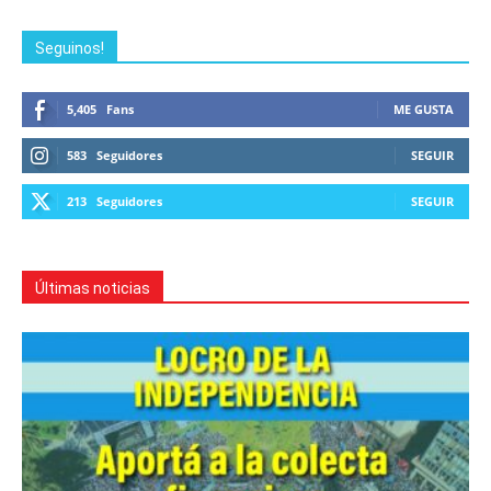
Seguinos!
5,405
Fans
ME GUSTA
583
Seguidores
SEGUIR
213
Seguidores
SEGUIR
Últimas noticias