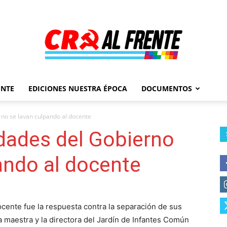
ENTE
EDICIONES NUESTRA ÉPOCA
DOCUMENTOS
Al
 no se lavan culpando al docente
dades del Gobierno
ando al docente
Frente
cente fue la respuesta contra la separación de sus
la maestra y la directora del Jardín de Infantes Común
–