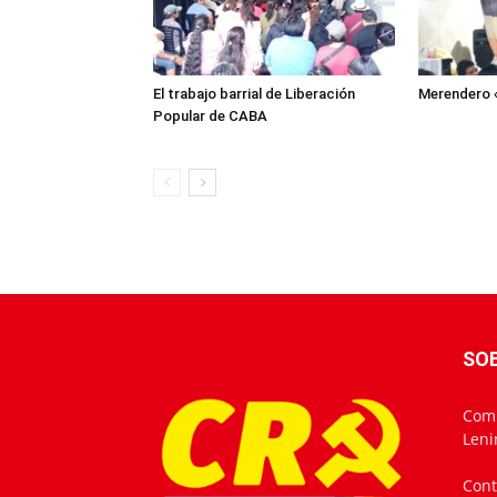
El trabajo barrial de Liberación
Merendero 
Popular de CABA
SO
Comu
Leni
Cont