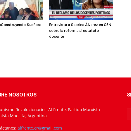
«Construyendo Sueños»
Entrevista a Sabrina Álvarez en C5N
sobre la reforma al estatuto
docente
BRE NOSOTROS
S
nismo Revolucionario - Al Frente, Partido Marxista
nista Maoísta, Argentina.
áctanos:
alfrente.cr@gmail.com