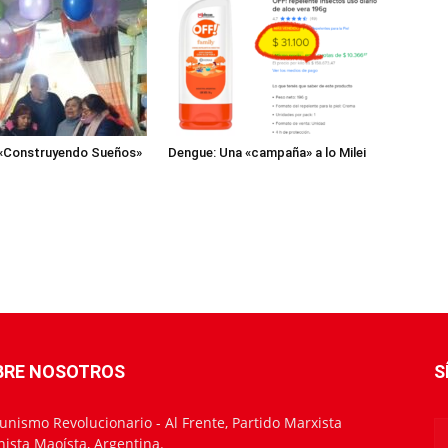
«Construyendo Sueños»
Dengue: Una «campaña» a lo Milei
BRE NOSOTROS
S
nismo Revolucionario - Al Frente, Partido Marxista
nista Maoísta, Argentina.