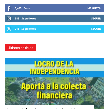
5,405
Fans
ME GUSTA
583
Seguidores
SEGUIR
213
Seguidores
SEGUIR
Últimas noticias