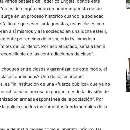
ita varios pasajes de Federico Engels, donde este
o “no es de ningún modo un poder impuesto desde
o surge en un proceso histórico cuando la sociedad
 “a fin de que estos antagonistas, estas clases con
n a sí mismos y a la sociedad en una lucha estéril,
temente por encima de la sociedad y llamado a
ímites del «orden»”. Por eso el Estado, señala Lenin,
reconciliable de las contradicciones de clase”.
 choques entre clases y garantizar, de este modo, el
s clases dominadas? Uno de los aspectos
 es “la institución de una «fuerza pública» que ya no
pecial se hace necesaria porque, desde la división de
ganización armada espontánea de la población”. Por
y la policía son los instrumentos fundamentales de la
ie de instituciones como el aparato jurídico, las