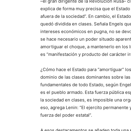
–el gran dirigente de la Revolución Rusa– c
explica de forma muy precisa que el Estad
afuera de la sociedad”. En cambio, el Estad
quedó dividida en clases. Señala Engels que
intereses económicos en pugna, no se devore
se hace necesario un poder situado aparen
amortiguar el choque, a mantenerlo en los l
es “manifestación y producto del carácter ir
¿Cómo hace el Estado para “amortiguar” los
dominio de las clases dominantes sobre la
fundamentales de todo Estado, según Engels,
es el pueblo armado. Esta fuerza pública es
la sociedad en clases, es imposible una or
eso, agrega Lenin: “El ejercito permanente 
fuerza del poder estatal”.
A esos destacamentos se añaden toda una ser