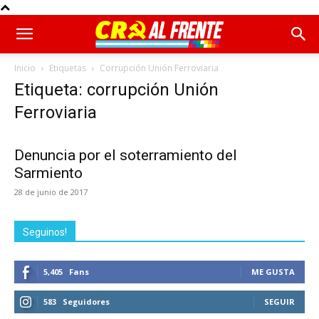
Inicio
Etiquetas
Corrupción Unión Ferroviaria
Etiqueta: corrupción Unión
Ferroviaria
Denuncia por el soterramiento del
Sarmiento
28 de junio de 2017
Seguinos!
5,405
Fans
ME GUSTA
583
Seguidores
SEGUIR