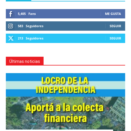
5,405
Fans
ME GUSTA
583
Seguidores
SEGUIR
213
Seguidores
SEGUIR
Últimas noticias