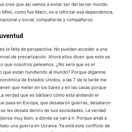
ue cree que así vamos a evitar ser del tercer mundo.
 Milei, como fue Macri, es a reforzar esa dependencia.
n nacional y social, compañeras y compañeros.
 juventud
es la falta de perspectiva. No pueden acceder a una
 nivel de precarización. Ahora ellos dicen que esto es
 lo que nosotros peleamos. ¿No será que es el
s lo que están hundiendo al mundo? Porque díganme
económica de Estados Unidos, a las 7 de la tarde me
enen que meter en los bares y en las casas porque
. La verdad que es bárbaro cómo está andando el
que pasa en Europa, que desataron guerras, desataron
o se les desata dentro de sus sociedades. La verdad
fíjense muy bien, a dónde se van a ir. Porque andá a
ado una guerra en Ucrania. Ya está este conflicto de