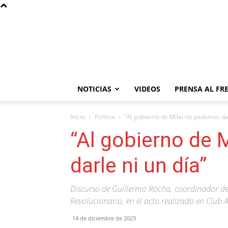
NOTICIAS
VIDEOS
PRENSA AL FR
Inicio
Política
“Al gobierno de Milei no podemos dar
“Al gobierno de 
darle ni un día”
Discurso de Guillermo Rocha, coordinador de
Revolucionario, en el acto realizado en Club 
14 de diciembre de 2023