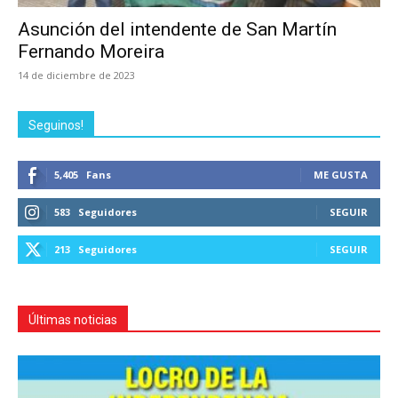
Asunción del intendente de San Martín
Fernando Moreira
14 de diciembre de 2023
Seguinos!
5,405
Fans
ME GUSTA
583
Seguidores
SEGUIR
213
Seguidores
SEGUIR
Últimas noticias