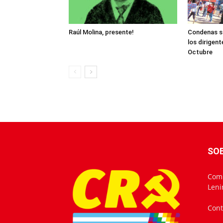
Raúl Molina, presente!
Condenas si
los dirigen
Octubre
SO
Comu
Leni
Cont