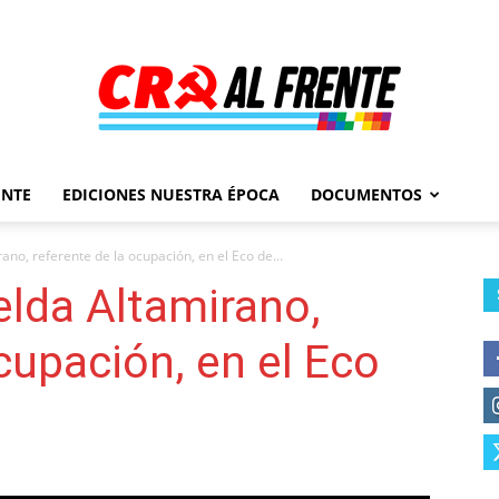
ENTE
EDICIONES NUESTRA ÉPOCA
DOCUMENTOS
Al
ano, referente de la ocupación, en el Eco de...
elda Altamirano,
cupación, en el Eco
Frente
–