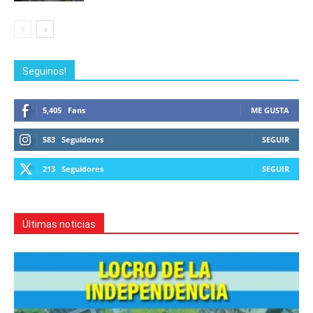
Seguinos!
5,405
Fans
ME GUSTA
583
Seguidores
SEGUIR
213
Seguidores
SEGUIR
Últimas noticias