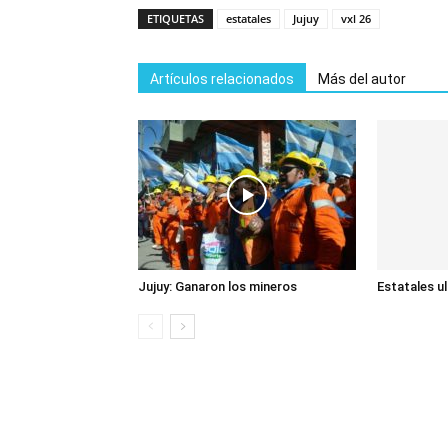
ETIQUETAS
estatales
Jujuy
vxl 26
Artículos relacionados
Más del autor
Jujuy: Ganaron los mineros
Estatales u