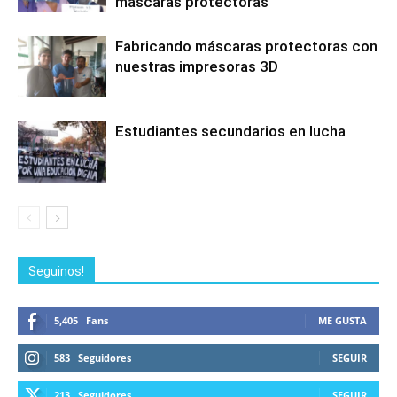
máscaras protectoras
Fabricando máscaras protectoras con
nuestras impresoras 3D
Estudiantes secundarios en lucha
Seguinos!
5,405
Fans
ME GUSTA
583
Seguidores
SEGUIR
213
Seguidores
SEGUIR