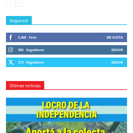
Seguinos!
5,405
Fans
ME GUSTA
583
Seguidores
SEGUIR
213
Seguidores
SEGUIR
Últimas noticias