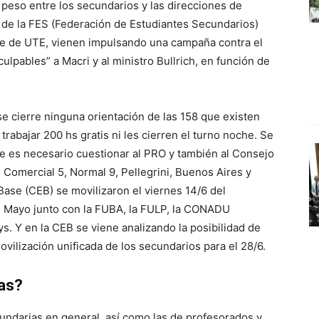
 peso entre los secundarios y las direcciones de
y de la FES (Federación de Estudiantes Secundarios)
ste de UTE, vienen impulsando una campaña contra el
pables” a Macri y al ministro Bullrich, en función de
e cierre ninguna orientación de las 158 que existen
trabajar 200 hs gratis ni les cierren el turno noche. Se
e es necesario cuestionar al PRO y también al Consejo
, Comercial 5, Normal 9, Pellegrini, Buenos Aires y
Base (CEB) se movilizaron el viernes 14/6 del
e Mayo junto con la FUBA, la FULP, la CONADU
. Y en la CEB se viene analizando la posibilidad de
vilización unificada de los secundarios para el 28/6.
as?
cundarias en general, así como las de profesorados y