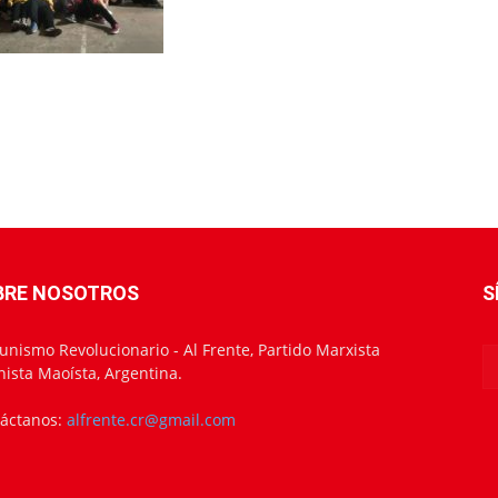
BRE NOSOTROS
S
nismo Revolucionario - Al Frente, Partido Marxista
nista Maoísta, Argentina.
áctanos:
alfrente.cr@gmail.com