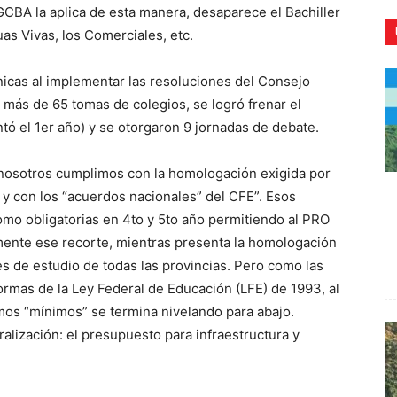
 GCBA la aplica de esta manera, desaparece el Bachiller
as Vivas, los Comerciales, etc.
nicas al implementar las resoluciones del Consejo
 más de 65 tomas de colegios, se logró frenar el
CR
tó el 1er año) y se otorgaron 9 jornadas de debate.
“nosotros cumplimos con la homologación exigida por
 y con los “acuerdos nacionales” del CFE”. Esos
omo obligatorias en 4to y 5to año permitiendo al PRO
mente ese recorte, mientras presenta la homologación
s de estudio de todas las provincias. Pero como las
formas de la Ley Federal de Educación (LFE) de 1993, al
smos “mínimos” se termina nivelando para abajo.
lización: el presupuesto para infraestructura y